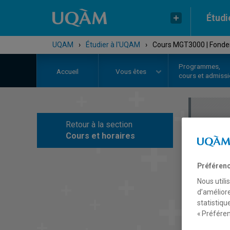
Étudi
UQAM
›
Étudier à l'UQAM
›
Cours MGT3000 | Fondem
Programmes,
Accueil
Vous êtes
cours et admiss
Retour à la section
C
Cours et horaires
Préférenc
Nous utili
d’améliore
statistiqu
« Préféren