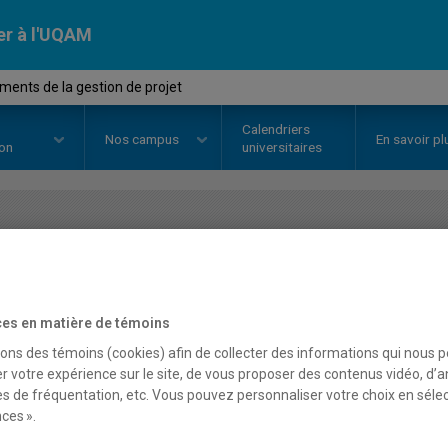
er à l'UQAM
ents de la gestion de projet
Calendriers
Nos
campus
En savoir pl
ion
universitaires
OURS
//
MGT3000
-
Fondements d
es en matière de témoins
Description
Horaire - Été 2026
Horaire
sons des témoins (cookies) afin de collecter des informations qui nous 
r votre expérience sur le site, de vous proposer des contenus vidéo, d’a
es de fréquentation, etc. Vous pouvez personnaliser votre choix en séle
ces ».