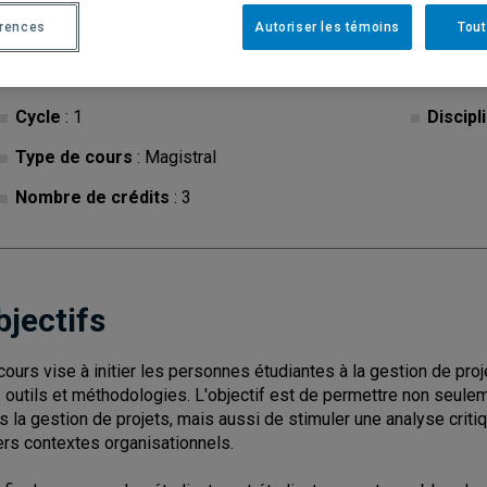
érences
Autoriser les témoins
Tout
Ce cours est inactif.
Cycle
: 1
Discipl
Type de cours
: Magistral
Nombre de crédits
: 3
bjectifs
cours vise à initier les personnes étudiantes à la gestion de pr
 outils et méthodologies. L'objectif est de permettre non seulem
s la gestion de projets, mais aussi de stimuler une analyse critiqu
ers contextes organisationnels.