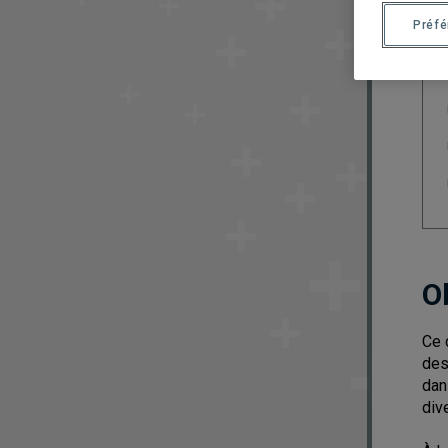
Préf
O
Ce 
des
dan
div