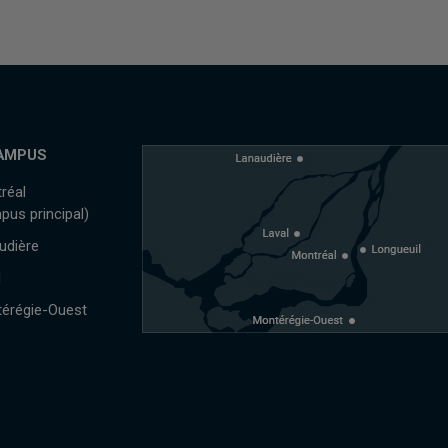
AMPUS
réal
pus principal)
udière
l
érégie-Ouest