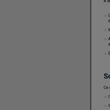
À l
D
A
é
É
S
Ce 
C
S