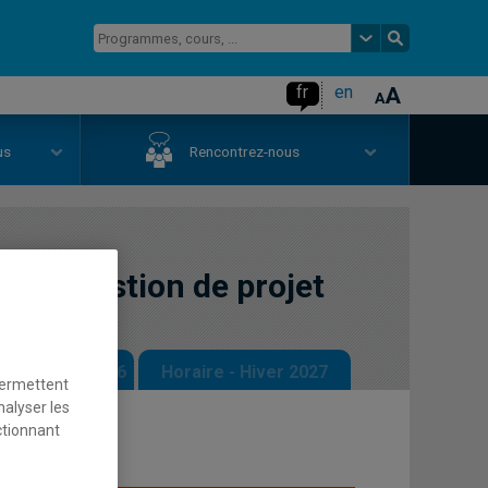
fr
en
us
Rencontrez-nous
e la gestion de projet
 - Automne 2026
Horaire - Hiver 2027
permettent
nalyser les
ctionnant