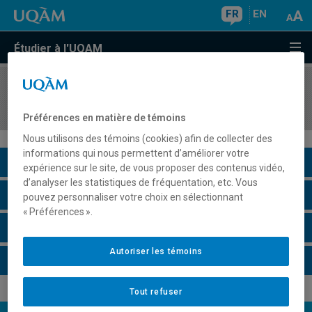
FR
EN
Étudier à l'UQAM
COURS
//
MGT3123
Gestion de la PME
Préférences en matière de témoins
Nous utilisons des témoins (cookies) afin de collecter des
informations qui nous permettent d’améliorer votre
Description du cours
expérience sur le site, de vous proposer des contenus vidéo,
d’analyser les statistiques de fréquentation, etc. Vous
Horaire - Été 2026
pouvez personnaliser votre choix en sélectionnant
« Préférences ».
Horaire - Automne 2026
Autoriser les témoins
Horaire - Hiver 2027
Tout refuser