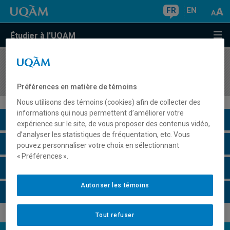
FR
EN
Étudier à l'UQAM
COURS
//
MGT3224
Introduction à la gestion de projet
Préférences en matière de témoins
Nous utilisons des témoins (cookies) afin de collecter des
informations qui nous permettent d’améliorer votre
Description du cours
expérience sur le site, de vous proposer des contenus vidéo,
d’analyser les statistiques de fréquentation, etc. Vous
Horaire - Été 2026
pouvez personnaliser votre choix en sélectionnant
« Préférences ».
Horaire - Automne 2026
Autoriser les témoins
Horaire - Hiver 2027
Tout refuser