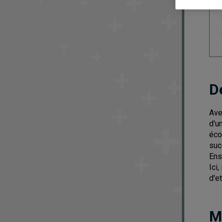
D
Ave
d'u
éco
suc
Ens
Ici
d'e
M