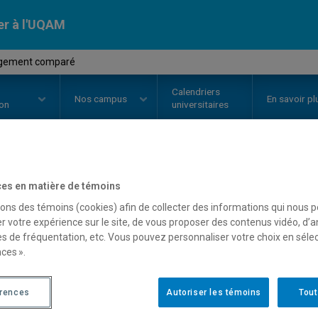
er à l'UQAM
agement comparé
Calendriers
Nos
campus
En savoir pl
ion
universitaires
OURS
//
MGT8402
-
Management
es en matière de témoins
sons des témoins (cookies) afin de collecter des informations qui nous 
r votre expérience sur le site, de vous proposer des contenus vidéo, d’a
es de fréquentation, etc. Vous pouvez personnaliser votre choix en séle
Description
Horaire - Été 2026
Horaire
ces ».
érences
Autoriser les témoins
Tout