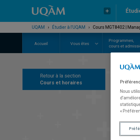
Étudi
UQAM
›
Étudier à l'UQAM
›
Cours MGT8402 | Man
Programmes,
Accueil
Vous êtes
cours et admiss
Retour à la section
C
Préférenc
Cours et horaires
Nous utili
d’améliore
statistiqu
« Préféren
Préf