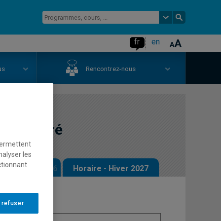
fr
en
us
Rencontrez-nous
 comparé
permettent
nalyser les
ctionnant
 - Automne 2026
Horaire - Hiver 2027
 refuser