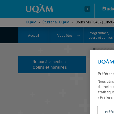
Étudi
UQAM
›
Étudier à l'UQAM
›
Cours MGT8407 | L'induc
Programmes,
Accueil
Vous êtes
cours et admiss
Retour à la section
C
Cours et horaires
Préférenc
Nous utili
d’améliore
statistiqu
« Préféren
Préf