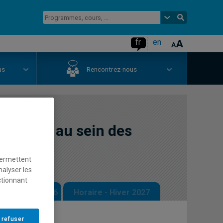
fr
en
us
Rencontrez-nous
u risque au sein des
permettent
nalyser les
ctionnant
 - Automne 2026
Horaire - Hiver 2027
 refuser