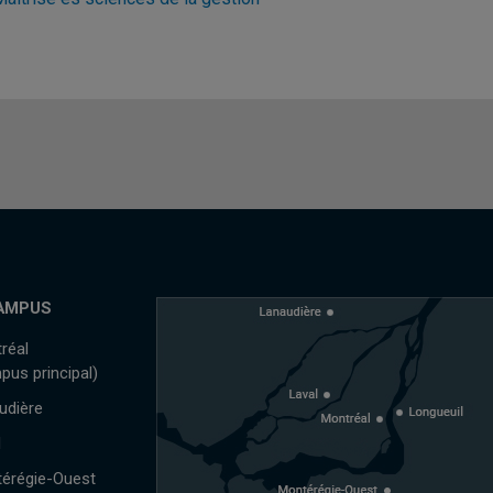
AMPUS
réal
pus principal)
udière
l
érégie-Ouest