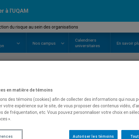
er à l'UQAM
tion du risque au sein des organisations
Calendriers
Nos
campus
En savoir pl
ion
universitaires
OURS
//
MGT8407
-
L'induction d
es en matière de témoins
organisations
sons des témoins (cookies) afin de collecter des informations qui nous 
r votre expérience sur le site, de vous proposer des contenus vidéo, d’a
es de fréquentation, etc. Vous pouvez personnaliser votre choix en séle
ces ».
Description
Horaire - Été 2026
Horaire
érences
Autoriser les témoins
Tout