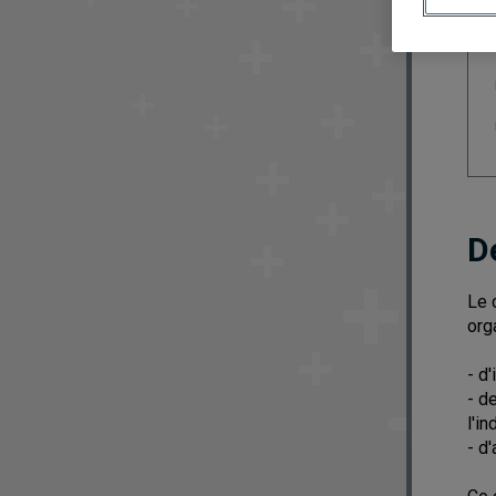
D
Le 
org
- d
- d
l'i
- d