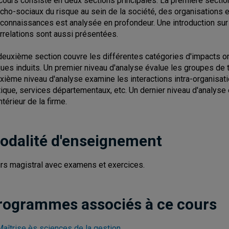
cours consiste en deux sections principales. La première sect
cho-sociaux du risque au sein de la société, des organisations et d
 connaissances est analysée en profondeur. Une introduction sur 
errelations sont aussi présentées.
deuxième section couvre les différentes catégories d'impacts o
ques induits. Un premier niveau d'analyse évalue les groupes de tr
xième niveau d'analyse examine les interactions intra-organisat
tique, services départementaux, etc. Un dernier niveau d'analys
intérieur de la firme.
odalité d'enseignement
rs magistral avec examens et exercices.
rogrammes associés à ce cours
Maîtrise ès sciences de la gestion