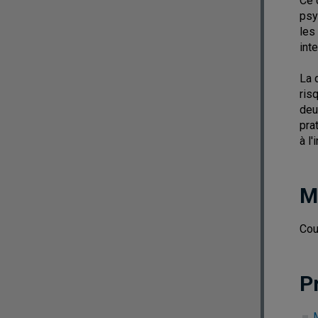
Ce 
psy
les
int
La 
ris
deu
pra
à l'
M
Cou
P