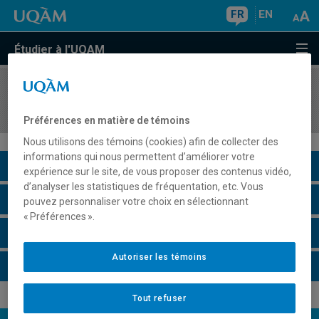
FR
EN
Étudier à l'UQAM
COURS
//
MGT8830
Gestion de projet
Préférences en matière de témoins
Nous utilisons des témoins (cookies) afin de collecter des
informations qui nous permettent d’améliorer votre
Description du cours
expérience sur le site, de vous proposer des contenus vidéo,
d’analyser les statistiques de fréquentation, etc. Vous
Horaire - Été 2026
pouvez personnaliser votre choix en sélectionnant
« Préférences ».
Horaire - Automne 2026
Autoriser les témoins
Horaire - Hiver 2027
Tout refuser