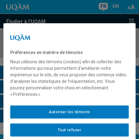
FR
EN
Étudier à l'UQAM
COURS
//
MIC2111
Analyse de circuits
Préférences en matière de témoins
Nous utilisons des témoins (cookies) afin de collecter des
informations qui nous permettent d’améliorer votre
Description du cours
expérience sur le site, de vous proposer des contenus vidéo,
d’analyser les statistiques de fréquentation, etc. Vous
Horaire - Été 2026
pouvez personnaliser votre choix en sélectionnant
« Préférences ».
Horaire - Automne 2026
Autoriser les témoins
Horaire - Hiver 2027
Tout refuser