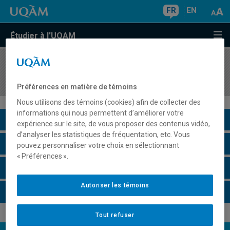
FR
EN
Étudier à l'UQAM
COURS
//
MIC6012
Stage d'intégration
Préférences en matière de témoins
Nous utilisons des témoins (cookies) afin de collecter des
informations qui nous permettent d’améliorer votre
Description du cours
expérience sur le site, de vous proposer des contenus vidéo,
d’analyser les statistiques de fréquentation, etc. Vous
Horaire - Été 2026
pouvez personnaliser votre choix en sélectionnant
« Préférences ».
Horaire - Automne 2026
Autoriser les témoins
Horaire - Hiver 2027
Tout refuser