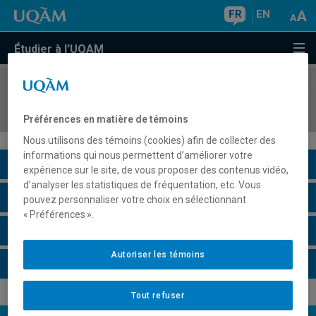
FR
EN
Étudier à l'UQAM
COURS
//
MIC616X
Sujets spéciaux en microélectronique
Préférences en matière de témoins
Nous utilisons des témoins (cookies) afin de collecter des
informations qui nous permettent d’améliorer votre
Description du cours
expérience sur le site, de vous proposer des contenus vidéo,
d’analyser les statistiques de fréquentation, etc. Vous
Horaire - Été 2026
pouvez personnaliser votre choix en sélectionnant
« Préférences ».
Horaire - Automne 2026
Autoriser les témoins
Horaire - Hiver 2027
Tout refuser