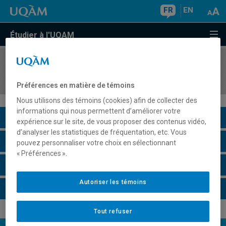
FR
EN
Étudier à l'UQAM
COURS
//
MKG3311
Marketing à impact social
Préférences en matière de témoins
Nous utilisons des témoins (cookies) afin de collecter des
informations qui nous permettent d’améliorer votre
Description du cours
expérience sur le site, de vous proposer des contenus vidéo,
d’analyser les statistiques de fréquentation, etc. Vous
Horaire - Été 2026
pouvez personnaliser votre choix en sélectionnant
« Préférences ».
Horaire - Automne 2026
Autoriser les témoins
Horaire - Hiver 2027
Tout refuser