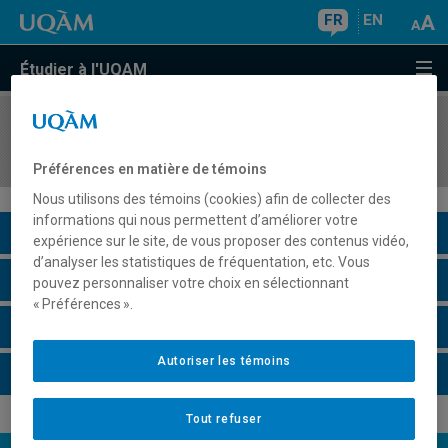
FR
EN
Étudier à l'UQAM
COURS
//
MKG3325
Marketing du tourisme et de l'hôtellerie
Préférences en matière de témoins
Nous utilisons des témoins (cookies) afin de collecter des
informations qui nous permettent d’améliorer votre
Description du cours
expérience sur le site, de vous proposer des contenus vidéo,
d’analyser les statistiques de fréquentation, etc. Vous
Horaire - Été 2026
pouvez personnaliser votre choix en sélectionnant
« Préférences ».
Horaire - Automne 2026
Autoriser les témoins
Horaire - Hiver 2027
Tout refuser