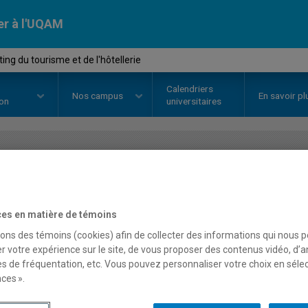
er à l'UQAM
ng du tourisme et de l'hôtellerie
Calendriers
Nos
campus
En savoir pl
ion
universitaires
OURS
//
MKG3325
-
Marketing du
l'hôtellerie
es en matière de témoins
sons des témoins (cookies) afin de collecter des informations qui nous 
r votre expérience sur le site, de vous proposer des contenus vidéo, d’a
es de fréquentation, etc. Vous pouvez personnaliser votre choix en séle
Description
Horaire - Été 2026
Horaire
ces ».