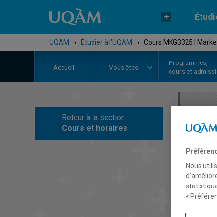
Étudi
UQAM
›
Étudier à l'UQAM
›
Cours MKG3325 | Marketi
Programmes,
Accueil
Vous êtes
cours et admiss
Retour à la section
C
Cours et horaires
Préférenc
Nous utili
d’améliore
statistiqu
« Préféren