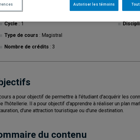
érences
Autoriser les témoins
Tout
Cycle
: 1
Discipl
Type de cours
: Magistral
Nombre de crédits
: 3
bjectifs
cours a pour objectif de permettre à l'étudiant d'acquérir les c
de l'hôtellerie. Il a pour objectif d'apprendre à réaliser un plan ma
tauration, d'une attraction touristique ou d'une destination.
ommaire du contenu