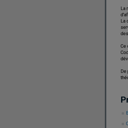
La 
d'a
La 
ser
des 
Ce 
Cod
dév
De 
thé
P
B
C