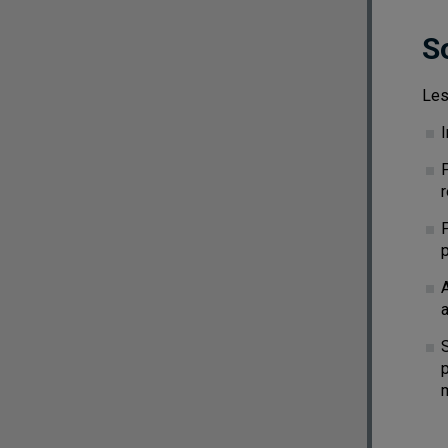
S
Les
P
A
a
S
p
m