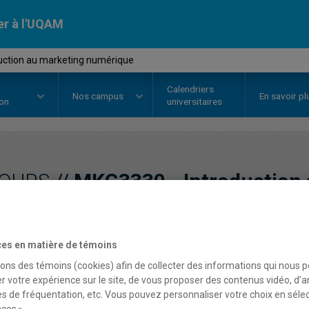
er à l'UQAM
uction au marketing numérique
Calendriers
Nos
campus
En savoir pl
ion
universitaires
OURS
//
MKG3330
-
Introduction
numérique
es en matière de témoins
sons des témoins (cookies) afin de collecter des informations qui nous 
Description
Horaire - Été 2026
Horaire
r votre expérience sur le site, de vous proposer des contenus vidéo, d’a
es de fréquentation, etc. Vous pouvez personnaliser votre choix en séle
ces ».