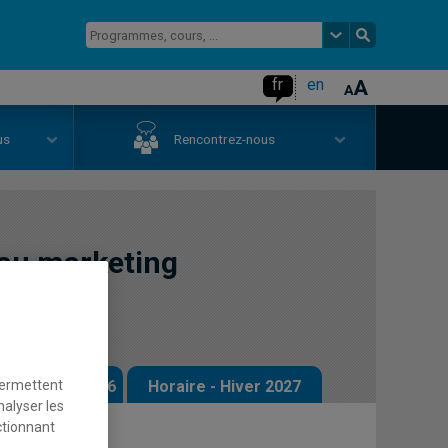
fr
en
us
Rencontrez-nous
 au marketing
permettent
 - Automne 2026
Horaire - Hiver 2027
nalyser les
ctionnant