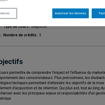
érences
Autoriser les témoins
Tout
Cycle
: 1
Discipl
Type de cours
: Magistral
Nombre de crédits
: 3
bjectifs
cours permettra de comprendre l'impact et l'influence du marketi
portement des consommateurs. Plus précisément, les étudiants 
atégies/tactiques permettant d'atteindre les objectifs de la mise
lement d'acquisition et de rétention. Qui plus est, tout au long 
iliariser avec les principaux enjeux et responsabilités d'un gesti
érique.