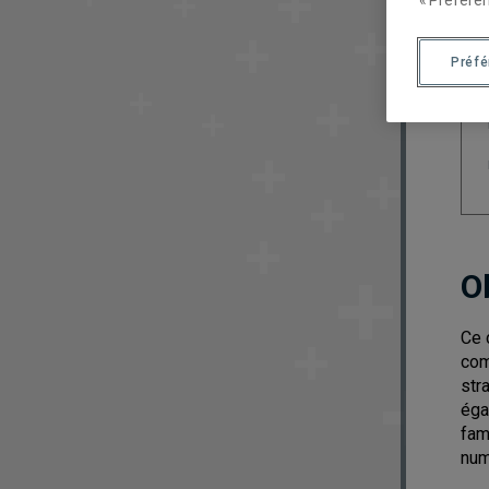
Préf
O
Ce 
com
str
éga
fam
num