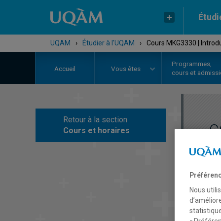
Étudi
UQAM
›
Étudier à l'UQAM
›
Cours MKG3330 | Introd
Programmes,
Accueil
Vous êtes
cours et admiss
Retour à la section
C
Cours et horaires
Préférenc
Nous utili
d’améliore
statistiqu
« Préféren