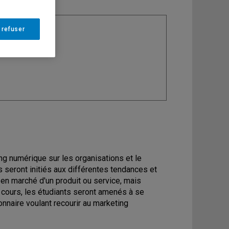
 refuser
ine
: Marketing
ng numérique sur les organisations et le
seront initiés aux différentes tendances et
 en marché d'un produit ou service, mais
du cours, les étudiants seront amenés à se
onnaire voulant recourir au marketing