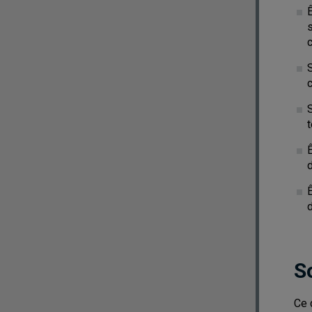
s
c
S
S
Ce 