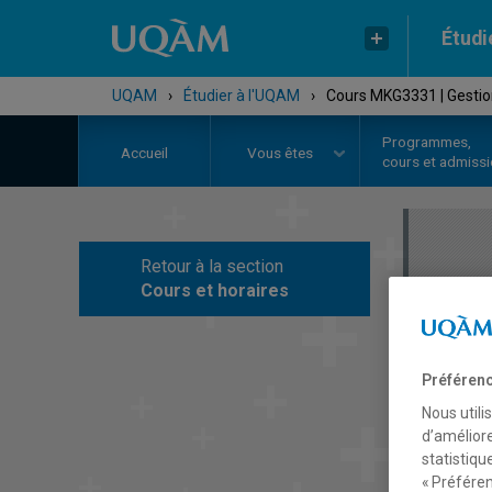
Étudi
UQAM
›
Étudier à l'UQAM
›
Cours MKG3331 | Gesti
Programmes,
Accueil
Vous êtes
cours et admiss
Retour à la section
C
Cours et horaires
Préférenc
Nous utili
d’améliore
statistiqu
« Préféren