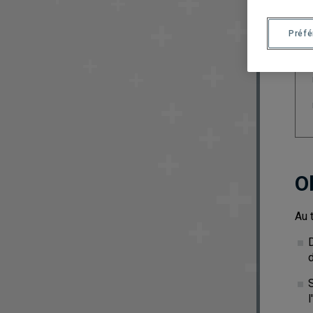
Préf
O
Au 
l