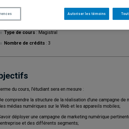
érences
Autoriser les témoins
Tout
Cycle
: 1
Discipl
Type de cours
: Magistral
Nombre de crédits
: 3
bjectifs
terme du cours, l'étudiant sera en mesure :
De comprendre la structure de la réalisation d'une campagne de 
des médias numériques sur le Web et les appareils mobiles;
Savoir déployer une campagne de marketing numérique pertinente 
'entreprise et des différents segments;