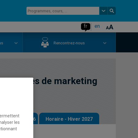
fr
en
us
Rencontrez-nous
ampagnes de marketing
permettent
 - Automne 2026
Horaire - Hiver 2027
nalyser les
ctionnant