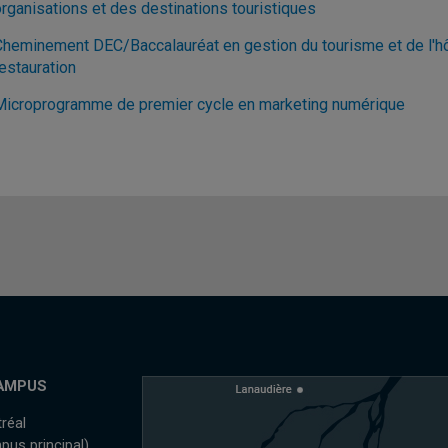
organisations et des destinations touristiques
Cheminement DEC/Baccalauréat en gestion du tourisme et de l'hôte
estauration
Microprogramme de premier cycle en marketing numérique
AMPUS
réal
pus principal)