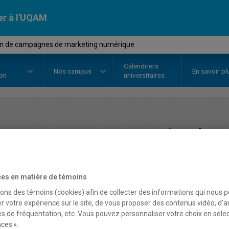
er à l'UQAM
on de campagnes de marketing numérique
Calendriers
Nos
campus
En savoir pl
ion
universitaires
OURS
//
MKG3331
-
Gestion de c
numérique
es en matière de témoins
sons des témoins (cookies) afin de collecter des informations qui nous 
Description
Horaire - Été 2026
Horaire
r votre expérience sur le site, de vous proposer des contenus vidéo, d’a
es de fréquentation, etc. Vous pouvez personnaliser votre choix en séle
ces ».