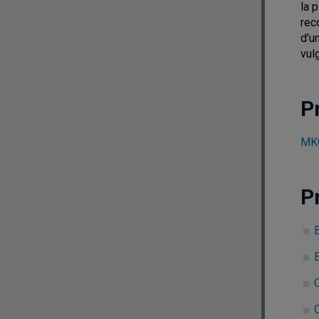
la 
rec
d'u
vul
P
MKG
P
B