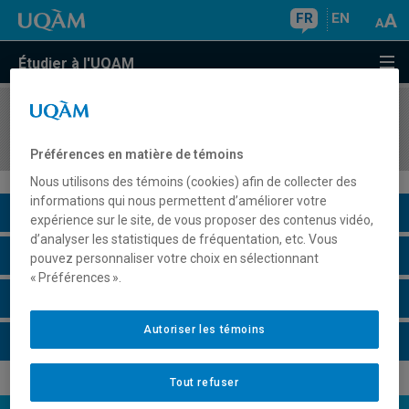
FR
EN
Étudier à l'UQAM
COURS
//
MKG3331
Gestion de campagnes de marketing numérique
Préférences en matière de témoins
Nous utilisons des témoins (cookies) afin de collecter des
informations qui nous permettent d’améliorer votre
Description du cours
expérience sur le site, de vous proposer des contenus vidéo,
d’analyser les statistiques de fréquentation, etc. Vous
Horaire - Été 2026
pouvez personnaliser votre choix en sélectionnant
« Préférences ».
Horaire - Automne 2026
Autoriser les témoins
Horaire - Hiver 2027
Tout refuser