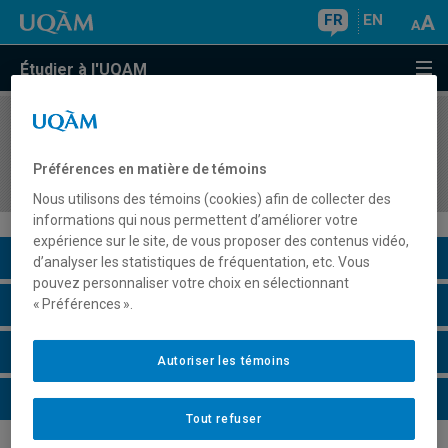
FR
EN
Étudier à l'UQAM
COURS
//
MKG3332
Mesures de performance appliquées au
Préférences en matière de témoins
marketing numérique
Nous utilisons des témoins (cookies) afin de collecter des
informations qui nous permettent d’améliorer votre
expérience sur le site, de vous proposer des contenus vidéo,
Description du cours
d’analyser les statistiques de fréquentation, etc. Vous
pouvez personnaliser votre choix en sélectionnant
Horaire - Été 2026
« Préférences ».
Horaire - Automne 2026
Autoriser les témoins
Horaire - Hiver 2027
Tout refuser