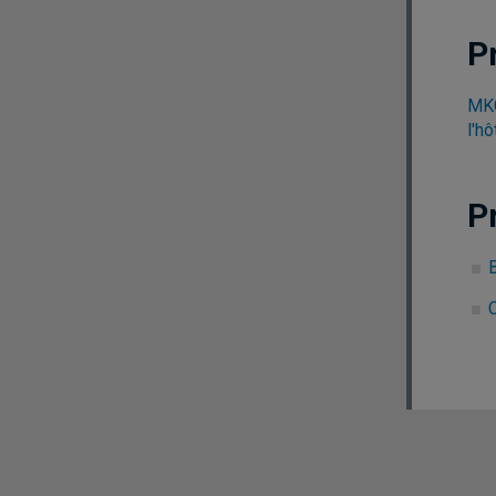
P
MKG
l'hô
P
C