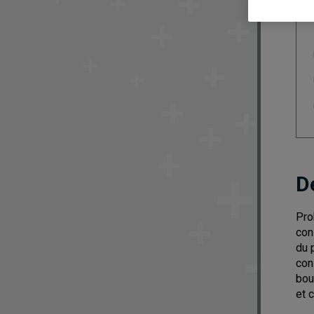
D
Pro
con
du 
con
bou
et 