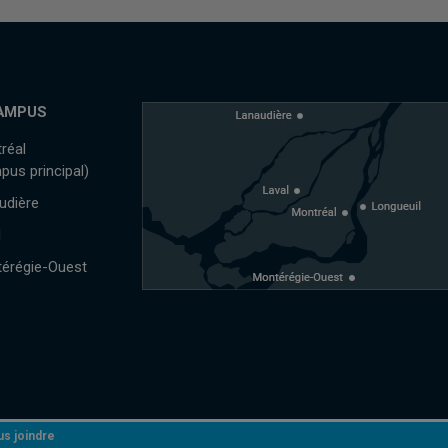
AMPUS
réal
pus principal)
udière
l
érégie-Ouest
s joindre