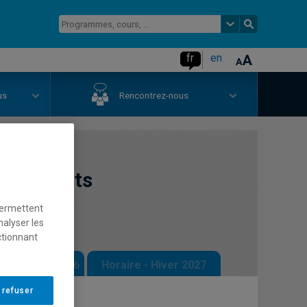
fr
en
us
Rencontrez-nous
s produits
permettent
nalyser les
ctionnant
 - Automne 2026
Horaire - Hiver 2027
 refuser