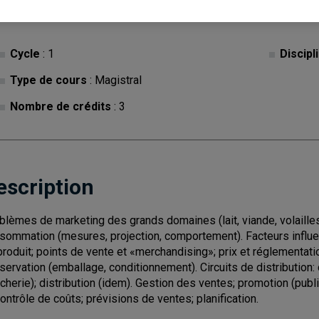
Cycle
: 1
Discipl
Type de cours
: Magistral
Nombre de crédits
: 3
escription
blèmes de marketing des grands domaines (lait, viande, volaille
sommation (mesures, projection, comportement). Facteurs influen
produit; points de vente et «merchandising»; prix et réglementati
servation (emballage, conditionnement). Circuits de distribution: c
cherie); distribution (idem). Gestion des ventes; promotion (publi
contrôle de coûts; prévisions de ventes; planification.