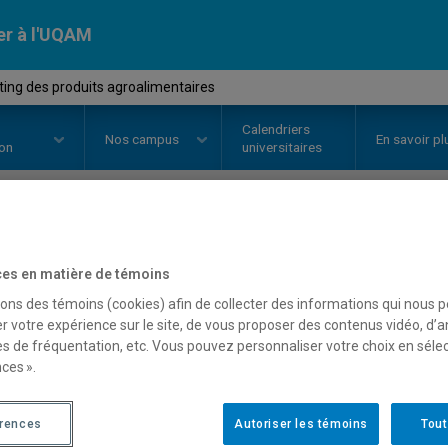
er à l'UQAM
ing des produits agroalimentaires
Calendriers
Nos
campus
En savoir pl
ion
universitaires
OURS
//
MKG4312
-
Marketing de
es en matière de témoins
agroalimentaires
sons des témoins (cookies) afin de collecter des informations qui nous 
r votre expérience sur le site, de vous proposer des contenus vidéo, d’a
es de fréquentation, etc. Vous pouvez personnaliser votre choix en séle
ces ».
Description
Horaire - Été 2026
Horaire
érences
Autoriser les témoins
Tout