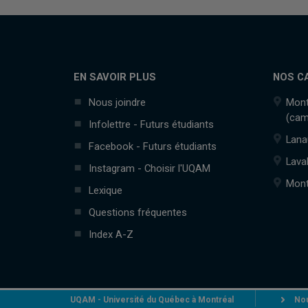
EN SAVOIR PLUS
NOS C
Nous joindre
Mont
(cam
Infolettre - Futurs étudiants
Lana
Facebook - Futurs étudiants
Lava
Instagram - Choisir l'UQAM
Mont
Lexique
Questions fréquentes
Index A-Z
UQAM - Université du Québec à Montréal
Nou