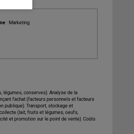
ine
: Marketing
s, légumes, conserves). Analyse de la
çant l'achat (facteurs personnels et facteurs
on publique). Transport, stockage et
ollecte (lait, fruits et légumes, oeufs,
cité et promotion sur le point de vente). Coûts