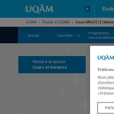
Étudi
UQAM
›
Étudier à l'UQAM
›
Cours MKG4312 | Market
Programmes,
Accueil
Vous êtes
cours et admiss
Retour à la section
C
Cours et horaires
Préférenc
Nous utili
d’améliore
statistiqu
« Préféren
Préf