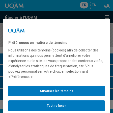
FR
EN
Étudier à l'UQAM
COURS
//
MKG5300
Stratégie de marketing
Préférences en matière de témoins
Nous utilisons des témoins (cookies) afin de collecter des
informations qui nous permettent d’améliorer votre
Description du cours
expérience sur le site, de vous proposer des contenus vidéo,
d’analyser les statistiques de fréquentation, etc. Vous
Horaire - Été 2026
pouvez personnaliser votre choix en sélectionnant
« Préférences ».
Horaire - Automne 2026
Autoriser les témoins
Horaire - Hiver 2027
Tout refuser