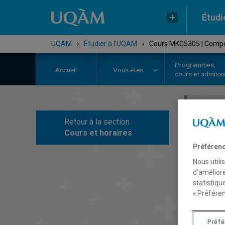
Étudi
UQAM
›
Étudier à l'UQAM
›
Cours MKG5305 | Comp
Programmes,
Accueil
Vous êtes
cours et admiss
Retour à la section
C
Cours et horaires
Préférenc
Nous utili
d’améliore
statistiqu
« Préféren
Préf