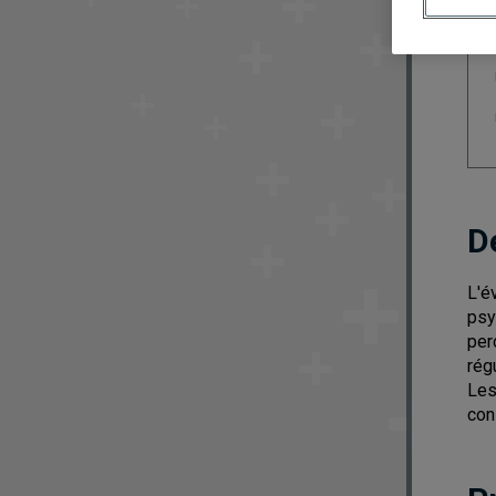
D
L'é
psy
per
rég
Les
con