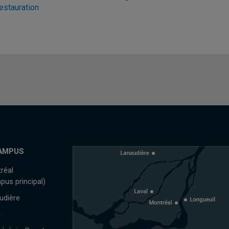
estauration
AMPUS
réal
pus principal)
udière
l