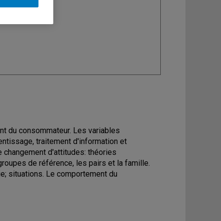
ine
: Marketing
ent du consommateur. Les variables
ntissage, traitement d'information et
Le changement d'attitudes: théories
groupes de référence, les pairs et la famille.
ie; situations. Le comportement du