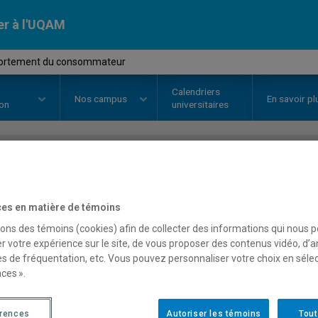
er à l'UQAM
ortement du consommateur
Calendriers
Nos
campus
En savoir pl
ion
universitaires
OURS
//
MKG5305
-
Comporteme
es en matière de témoins
sons des témoins (cookies) afin de collecter des informations qui nous 
Description
Horaire - Été 2026
Horaire
r votre expérience sur le site, de vous proposer des contenus vidéo, d’a
es de fréquentation, etc. Vous pouvez personnaliser votre choix en séle
ces ».
érences
Autoriser les témoins
Tout