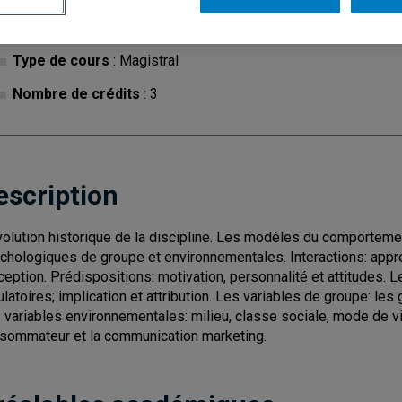
Cycle
: 1
Discipl
Type de cours
: Magistral
Nombre de crédits
: 3
escription
volution historique de la discipline. Les modèles du comportem
chologiques de groupe et environnementales. Interactions: appre
ception. Prédispositions: motivation, personnalité et attitudes. 
ulatoires; implication et attribution. Les variables de groupe: les 
 variables environnementales: milieu, classe sociale, mode de v
sommateur et la communication marketing.