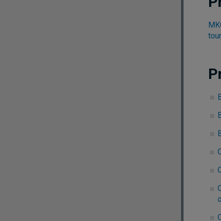
P
MKG
tou
P
B
C
C