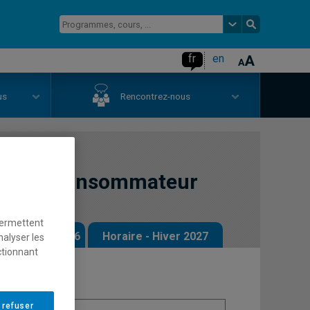
fr
en
us
Rencontrez-nous
nt du consommateur
permettent
 - Automne 2026
Horaire - Hiver 2027
nalyser les
ctionnant
 refuser