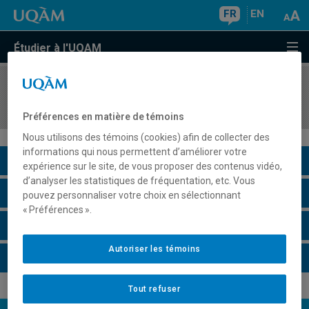
FR
EN
Étudier à l'UQAM
COURS
//
MKG5314
Circuits de distribution
Préférences en matière de témoins
Nous utilisons des témoins (cookies) afin de collecter des
informations qui nous permettent d’améliorer votre
Description du cours
expérience sur le site, de vous proposer des contenus vidéo,
d’analyser les statistiques de fréquentation, etc. Vous
Horaire - Été 2026
pouvez personnaliser votre choix en sélectionnant
« Préférences ».
Horaire - Automne 2026
Autoriser les témoins
Horaire - Hiver 2027
Tout refuser