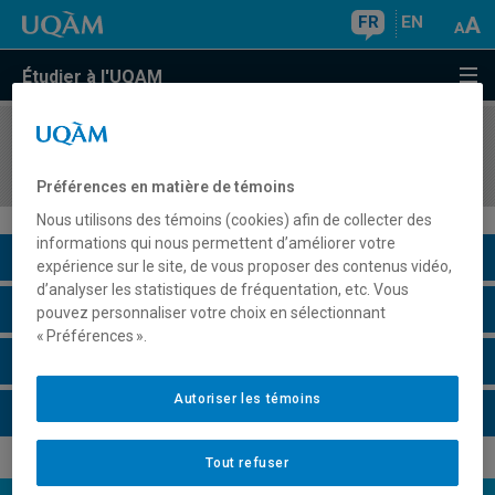
FR
EN
Étudier à l'UQAM
COURS
//
MKG5423
Gestion de la communication marketing intégrée
Préférences en matière de témoins
Nous utilisons des témoins (cookies) afin de collecter des
informations qui nous permettent d’améliorer votre
Description du cours
expérience sur le site, de vous proposer des contenus vidéo,
d’analyser les statistiques de fréquentation, etc. Vous
Horaire - Été 2026
pouvez personnaliser votre choix en sélectionnant
« Préférences ».
Horaire - Automne 2026
Autoriser les témoins
Horaire - Hiver 2027
Tout refuser