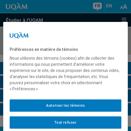
FR
EN
Étudier à l'UQAM
COURS
//
MKG5423
Gestion de la communication marketing intégrée
Préférences en matière de témoins
Nous utilisons des témoins (cookies) afin de collecter des
informations qui nous permettent d’améliorer votre
Description du cours
expérience sur le site, de vous proposer des contenus vidéo,
d’analyser les statistiques de fréquentation, etc. Vous
Horaire - Été 2026
pouvez personnaliser votre choix en sélectionnant
« Préférences ».
Horaire - Automne 2026
Autoriser les témoins
Horaire - Hiver 2027
Tout refuser