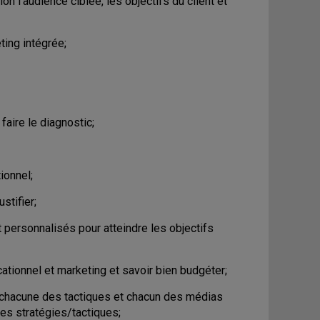
lon l'audience ciblée, les objectifs du client et
ing intégrée;
faire le diagnostic;
ionnel;
stifier;
 personnalisés pour atteindre les objectifs
ationnel et marketing et savoir bien budgéter;
r chacune des tactiques et chacun des médias
des stratégies/tactiques;