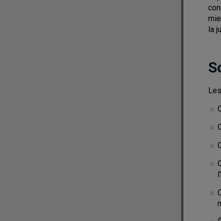
con
mie
la 
S
Les
l
m