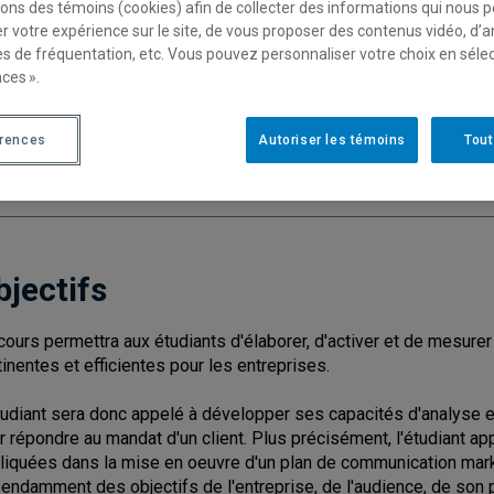
sons des témoins (cookies) afin de collecter des informations qui nous 
r votre expérience sur le site, de vous proposer des contenus vidéo, d’a
es de fréquentation, etc. Vous pouvez personnaliser votre choix en séle
ces ».
Cycle
: 1
Discipl
Type de cours
: Magistral
érences
Autoriser les témoins
Tout
Nombre de crédits
: 3
bjectifs
cours permettra aux étudiants d'élaborer, d'activer et de mesu
tinentes et efficientes pour les entreprises.
tudiant sera donc appelé à développer ses capacités d'analyse 
r répondre au mandat d'un client. Plus précisément, l'étudiant a
liquées dans la mise en oeuvre d'un plan de communication marke
endamment des objectifs de l'entreprise, de l'audience, de son 