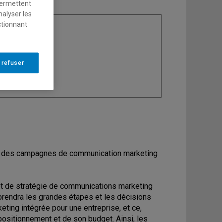
permettent
nalyser les
ctionnant
ine
: Marketing
 refuser
rer des campagnes de communication marketing
et de stratégie de communications marketing
pprendra les grandes étapes et les décisions
ting intégrée pour une entreprise, et ce,
positionnement et de son budget. Ainsi, les