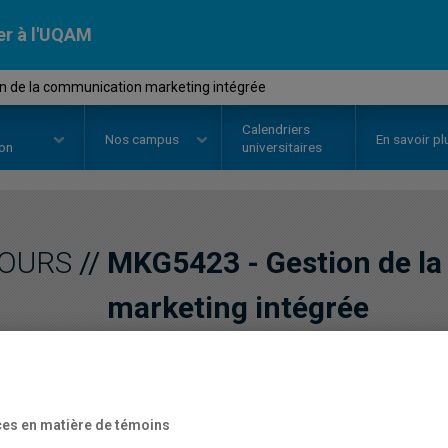
er à l'UQAM
n de la communication marketing intégrée
Calendriers
Nos
campus
En savoir pl
ion
universitaires
OURS
//
MKG5423
-
Gestion de l
marketing intégrée
Description
Horaire - Été 2026
Horaire
es en matière de témoins