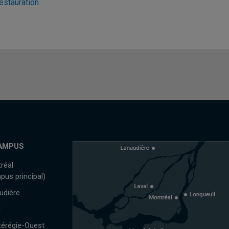
estauration
AMPUS
réal
pus principal)
udière
l
érégie-Ouest