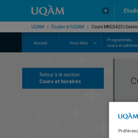
Étudi
UQAM
›
Étudier à l'UQAM
›
Cours MKG5423 | Gestio
Programmes,
Accueil
Vous êtes
cours et admiss
Retour à la section
C
Cours et horaires
Préférenc