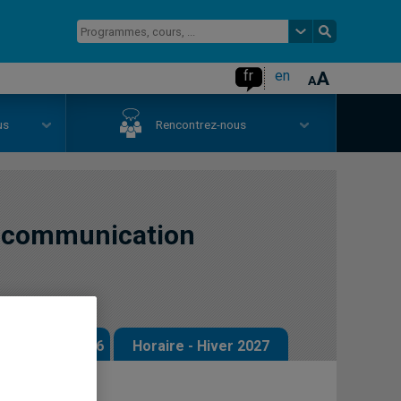
fr
en
us
Rencontrez-nous
a communication
 - Automne 2026
Horaire - Hiver 2027