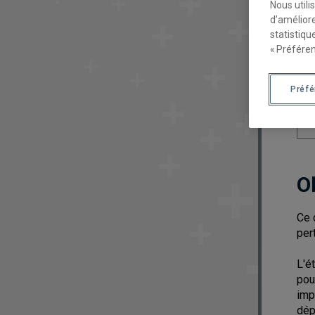
Nous utili
d’améliore
statistiqu
« Préféren
Préf
O
Ce 
per
L'é
pou
imp
dép