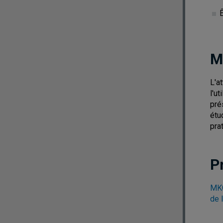
M
L'a
l'u
pré
étu
pra
P
MKG
de 