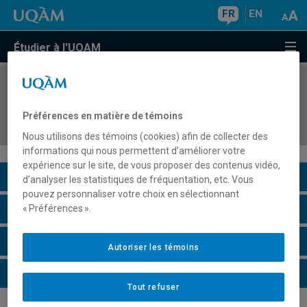
FR
EN
Étudier à l'UQAM
COURS
//
MKG8104
Acquisition et fidélisation de la clientèle en
Préférences en matière de témoins
marketing numérique
Nous utilisons des témoins (cookies) afin de collecter des
informations qui nous permettent d’améliorer votre
expérience sur le site, de vous proposer des contenus vidéo,
Description du cours
d’analyser les statistiques de fréquentation, etc. Vous
pouvez personnaliser votre choix en sélectionnant
Horaire - Été 2026
« Préférences ».
Horaire - Automne 2026
Autoriser les témoins
Horaire - Hiver 2027
Tout refuser