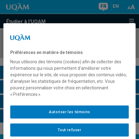
FR
EN
Étudier à l'UQAM
COURS
//
MKG8402
Analyse de données multivariées
Préférences en matière de témoins
Nous utilisons des témoins (cookies) afin de collecter des
informations qui nous permettent d’améliorer votre
Description du cours
expérience sur le site, de vous proposer des contenus vidéo,
d’analyser les statistiques de fréquentation, etc. Vous
Horaire - Été 2026
pouvez personnaliser votre choix en sélectionnant
« Préférences ».
Horaire - Automne 2026
Autoriser les témoins
Horaire - Hiver 2027
Tout refuser