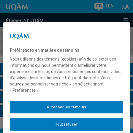
FR
EN
Étudier à l'UQAM
COURS
//
MKG8420
Études de marché
Préférences en matière de témoins
Nous utilisons des témoins (cookies) afin de collecter des
informations qui nous permettent d’améliorer votre
Description du cours
expérience sur le site, de vous proposer des contenus vidéo,
d’analyser les statistiques de fréquentation, etc. Vous
Horaire - Été 2026
pouvez personnaliser votre choix en sélectionnant
« Préférences ».
Horaire - Automne 2026
Autoriser les témoins
Horaire - Hiver 2027
Tout refuser