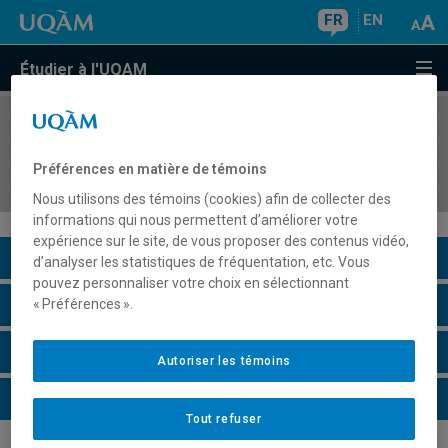
FR
EN
Étudier à l'UQAM
COURS
//
MKG8427
Gestion et optimisation du marketing appliquées
Préférences en matière de témoins
aux technologies (produits et services)
Nous utilisons des témoins (cookies) afin de collecter des
informations qui nous permettent d’améliorer votre
expérience sur le site, de vous proposer des contenus vidéo,
Description du cours
d’analyser les statistiques de fréquentation, etc. Vous
pouvez personnaliser votre choix en sélectionnant
Horaire - Été 2026
« Préférences ».
Horaire - Automne 2026
Autoriser les témoins
Horaire - Hiver 2027
Tout refuser