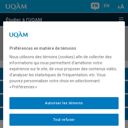
FR
EN
Étudier à l'UQAM
COURS
//
MKG8434
L'exploitation des données non-structurées et
Préférences en matière de témoins
des réseaux sociaux
Nous utilisons des témoins (cookies) afin de collecter des
informations qui nous permettent d’améliorer votre
expérience sur le site, de vous proposer des contenus vidéo,
Description du cours
d’analyser les statistiques de fréquentation, etc. Vous
pouvez personnaliser votre choix en sélectionnant
Horaire - Été 2026
« Préférences ».
Horaire - Automne 2026
Autoriser les témoins
Horaire - Hiver 2027
Tout refuser