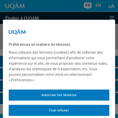
FR
EN
Étudier à l'UQAM
COURS
//
MOD3400
Approche créative du textile
Préférences en matière de témoins
Nous utilisons des témoins (cookies) afin de collecter des
informations qui nous permettent d’améliorer votre
Description du cours
expérience sur le site, de vous proposer des contenus vidéo,
d’analyser les statistiques de fréquentation, etc. Vous
Horaire - Été 2026
pouvez personnaliser votre choix en sélectionnant
« Préférences ».
Horaire - Automne 2026
Autoriser les témoins
Horaire - Hiver 2027
Tout refuser