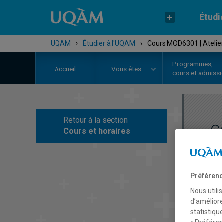
Étudi
UQAM
›
Étudier à l'UQAM
›
Cours MOD6301 | Atelier
Programmes,
Accueil
Vous êtes
cours et admiss
Retour à la section
C
Cours et horaires
Préférenc
Nous utili
d’améliore
statistiqu