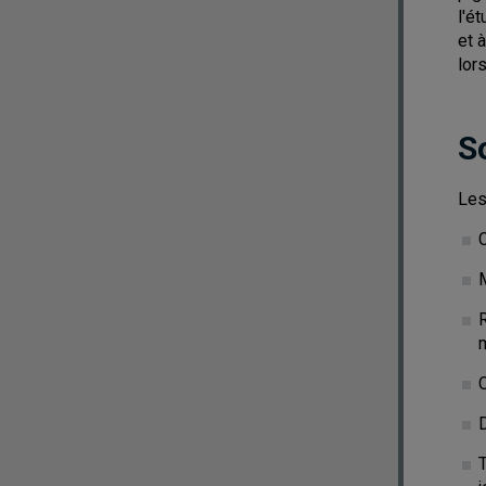
l'é
et 
lor
S
Les
R
C