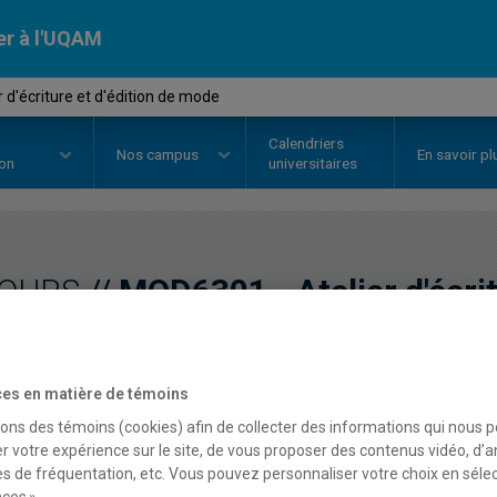
er à l'UQAM
 d'écriture et d'édition de mode
Calendriers
Nos
campus
En savoir pl
ion
universitaires
OURS
//
MOD6301
-
Atelier d'écri
mode
es en matière de témoins
Description
Horaire - Été 2026
Horaire
sons des témoins (cookies) afin de collecter des informations qui nous 
r votre expérience sur le site, de vous proposer des contenus vidéo, d’a
es de fréquentation, etc. Vous pouvez personnaliser votre choix en séle