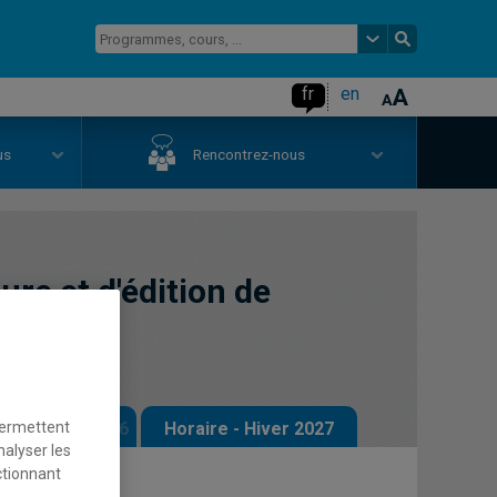
fr
en
us
Rencontrez-nous
ture et d'édition de
 - Automne 2026
Horaire - Hiver 2027
permettent
nalyser les
ctionnant