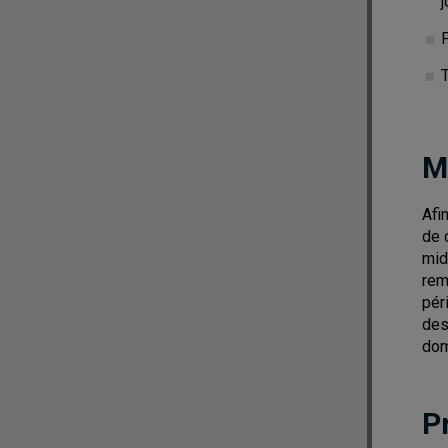
F
M
Afi
de 
mid
rem
pér
des
dom
P