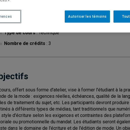
ces ».
érences
Autoriser les témoins
Tout
Cycle
: 1
Discipl
Type de cours
: Technique
Nombre de crédits
: 3
bjectifs
cours, offert sous forme d'atelier, vise à former l'étudiant à la pra
de de la mode : exigences réelles, échéances, qualité de la langu
les de traitement du sujet, etc. Les participants devront produir
tinés à différents types de médias, tant traditionnels que numér
r style d'écriture selon les exigences et contraintes des platefo
toriale ou promotionnelle du mandat. Les étudiants seront égaleme
iste dans le domaine de l'écriture et de l'édition de mode. Un ob