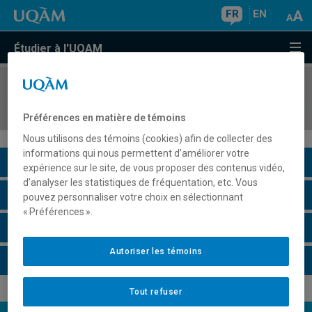
FR
EN
Étudier à l'UQAM
COURS
//
MOH1140
Gestion du marketing de la mode
Préférences en matière de témoins
Nous utilisons des témoins (cookies) afin de collecter des
informations qui nous permettent d’améliorer votre
Description du cours
expérience sur le site, de vous proposer des contenus vidéo,
d’analyser les statistiques de fréquentation, etc. Vous
Horaire - Été 2026
pouvez personnaliser votre choix en sélectionnant
« Préférences ».
Horaire - Automne 2026
Autoriser les témoins
Horaire - Hiver 2027
Tout refuser