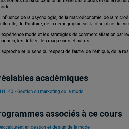
Les notions de base dans le domaine des études et de la rech
mode.
L'influence de la psychologie, de la macroéconomie, de la microé
ulturelle, de l'histoire, de la démographie sur la discipline du
'expérience mode et les stratégies de commercialisation par les 
magasin, les défilés, les magazines et autres.
'approche et le sens du respect de l'autre, de l'éthique, de la res
réalables académiques
1140 - Gestion du marketing de la mode
rogrammes associés à ce cours
Baccalauréat en gestion et design de la mode