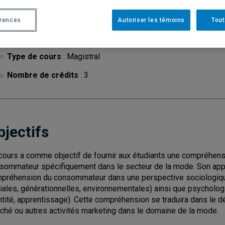
érences
Autoriser les témoins
Tout
Cycle
: 1
Discipl
Type de cours
: Magistral
Nombre de crédits
: 3
bjectifs
cours a comme objectif de fournir aux étudiants une compréhen
sommateur spécifiquement dans le secteur de la mode. Son appro
préhension du consommateur dans une perspective sociologique et
iales, générationnelles, environnementales) ainsi que psychologiq
ntité, apprentissage). Cette compréhension se traduira dans le
ché ou autres activités marketing dans le domaine de la mode.