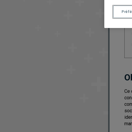
Préf
O
Ce 
con
com
soc
ide
mar