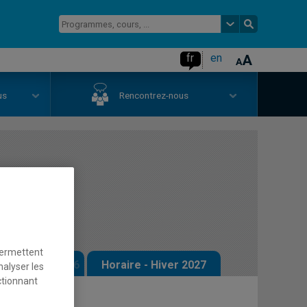
fr
en
us
Rencontrez-nous
ence et
permettent
 - Automne 2026
Horaire - Hiver 2027
nalyser les
ctionnant