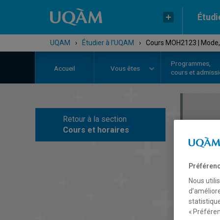
Étudi
UQAM
›
Étudier à l'UQAM
›
Cours MOH2123 | Mode,
Programmes,
Accueil
Vous êtes
cours et admiss
Retour à la section
C
Cours et horaires
Préférenc
Nous utili
d’améliore
statistiqu
« Préféren