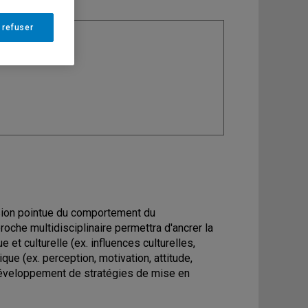
 refuser
ine
: Mode
sion pointue du comportement du
che multidisciplinaire permettra d'ancrer la
 culturelle (ex. influences culturelles,
ue (ex. perception, motivation, attitude,
 développement de stratégies de mise en