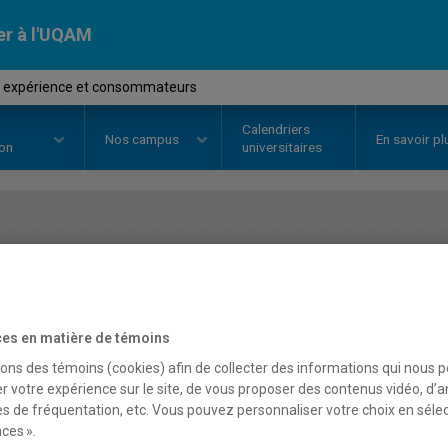
er à l'UQAM
 expérience et consommateurs
Calendriers
Nos
campus
En savoir pl
ion
universitaires
OURS
//
MOH2123
-
Mode, expéri
consommateurs
es en matière de témoins
sons des témoins (cookies) afin de collecter des informations qui nous 
Description
Horaire - Été 2026
Horaire
r votre expérience sur le site, de vous proposer des contenus vidéo, d’a
es de fréquentation, etc. Vous pouvez personnaliser votre choix en séle
ces ».