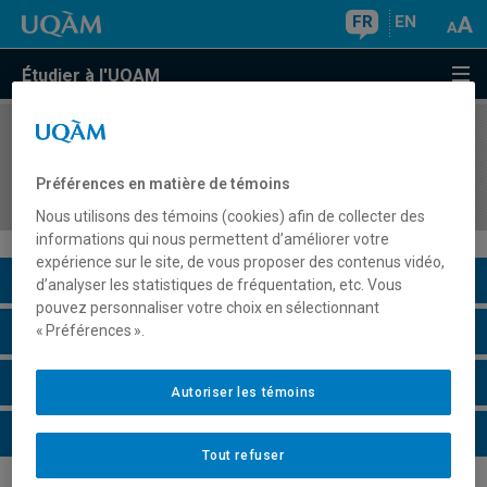
FR
EN
Étudier à l'UQAM
COURS
//
MOH5303
Enjeux sociaux et débats communicationnels de
Préférences en matière de témoins
mode
Nous utilisons des témoins (cookies) afin de collecter des
informations qui nous permettent d’améliorer votre
expérience sur le site, de vous proposer des contenus vidéo,
Description du cours
d’analyser les statistiques de fréquentation, etc. Vous
pouvez personnaliser votre choix en sélectionnant
Horaire - Été 2026
« Préférences ».
Horaire - Automne 2026
Autoriser les témoins
Horaire - Hiver 2027
Tout refuser