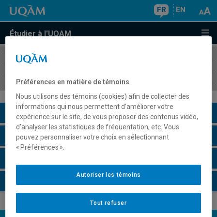
FR
EN
Étudier à l'UQAM
COURS
//
MOS5130
Management comparé
Préférences en matière de témoins
Nous utilisons des témoins (cookies) afin de collecter des
informations qui nous permettent d’améliorer votre
Description du cours
expérience sur le site, de vous proposer des contenus vidéo,
d’analyser les statistiques de fréquentation, etc. Vous
Horaire - Été 2026
pouvez personnaliser votre choix en sélectionnant
« Préférences ».
Horaire - Automne 2026
Autoriser les témoins
Horaire - Hiver 2027
Tout refuser