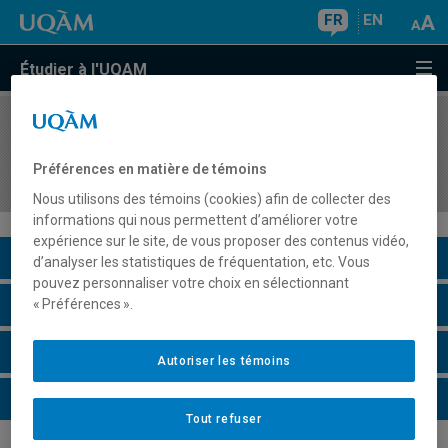
FR
EN
Étudier à l'UQAM
COURS
//
MOS5310
Connaissance de soi et consolidation du projet
Préférences en matière de témoins
professionnel
Nous utilisons des témoins (cookies) afin de collecter des
informations qui nous permettent d’améliorer votre
expérience sur le site, de vous proposer des contenus vidéo,
Description du cours
d’analyser les statistiques de fréquentation, etc. Vous
pouvez personnaliser votre choix en sélectionnant
Horaire - Été 2026
« Préférences ».
Horaire - Automne 2026
Autoriser les témoins
Horaire - Hiver 2027
Tout refuser