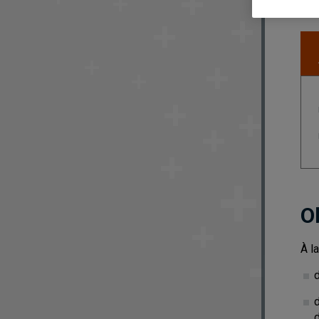
O
À l