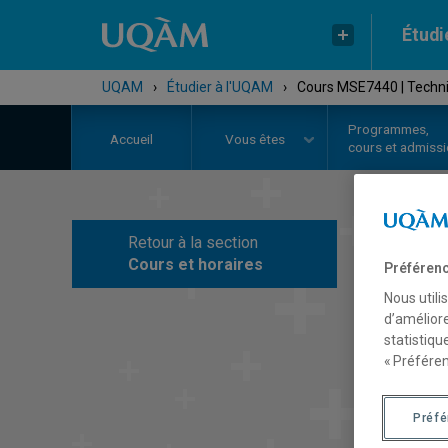
Étudi
UQAM
›
Étudier à l'UQAM
›
Cours MSE7440 | Techni
Programmes,
Accueil
Vous êtes
cours et admiss
Retour à la section
C
Cours et horaires
Préférenc
Nous utili
d’améliore
statistiqu
« Préféren
Préf