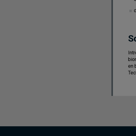
S
Int
bio
en 
Tec