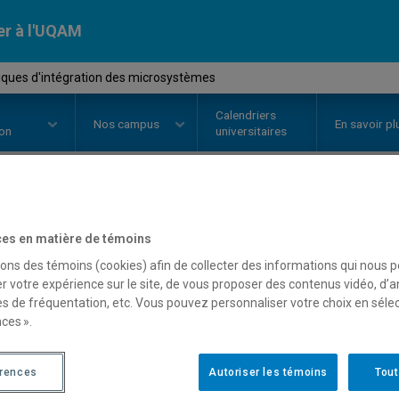
er à l'UQAM
ques d'intégration des microsystèmes
Calendriers
Nos
campus
En savoir pl
ion
universitaires
OURS
//
MSE7440
-
Techniques d'
es en matière de témoins
microsystèmes
sons des témoins (cookies) afin de collecter des informations qui nous 
r votre expérience sur le site, de vous proposer des contenus vidéo, d’a
es de fréquentation, etc. Vous pouvez personnaliser votre choix en séle
ces ».
Description
Horaire - Été 2026
Horaire
érences
Autoriser les témoins
Tout