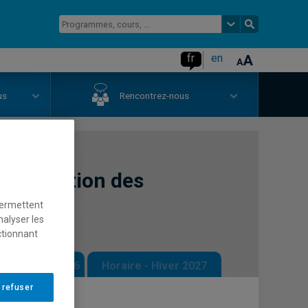
fr
en
us
Rencontrez-nous
intégration des
permettent
nalyser les
ctionnant
 - Automne 2026
Horaire - Hiver 2027
 refuser