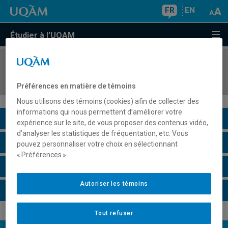
FR
EN
Étudier à l'UQAM
COURS
//
MSG8195
Projet d'intervention
Préférences en matière de témoins
Nous utilisons des témoins (cookies) afin de collecter des
informations qui nous permettent d’améliorer votre
Description du cours
expérience sur le site, de vous proposer des contenus vidéo,
d’analyser les statistiques de fréquentation, etc. Vous
Horaire - Été 2026
pouvez personnaliser votre choix en sélectionnant
« Préférences ».
Horaire - Automne 2026
Autoriser les témoins
Horaire - Hiver 2027
Tout refuser