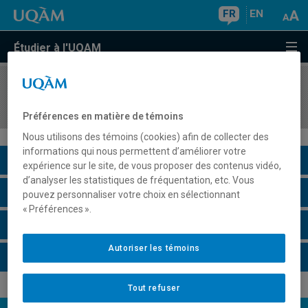
FR
EN
Étudier à l'UQAM
COURS
//
MSL9004
Pratiques culturelles
Préférences en matière de témoins
Nous utilisons des témoins (cookies) afin de collecter des
informations qui nous permettent d’améliorer votre
Description du cours
expérience sur le site, de vous proposer des contenus vidéo,
d’analyser les statistiques de fréquentation, etc. Vous
Horaire - Été 2026
pouvez personnaliser votre choix en sélectionnant
« Préférences ».
Horaire - Automne 2026
Autoriser les témoins
Horaire - Hiver 2027
Tout refuser