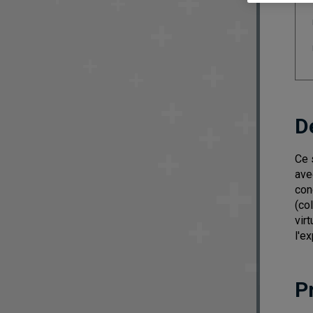
D
Ce 
ave
con
(co
virt
l'e
P