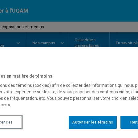
er à l'UQAM
 expositions et médias
Calendriers
Nos
campus
En savoir pl
ion
universitaires
es en matière de témoins
OURS
//
MSL9005
-
Objets, expos
sons des témoins (cookies) afin de collecter des informations qui nous 
r votre expérience sur le site, de vous proposer des contenus vidéo, d’a
es de fréquentation, etc. Vous pouvez personnaliser votre choix en séle
Description
Horaire - Été 2026
Horaire
ces ».
érences
Autoriser les témoins
Tout