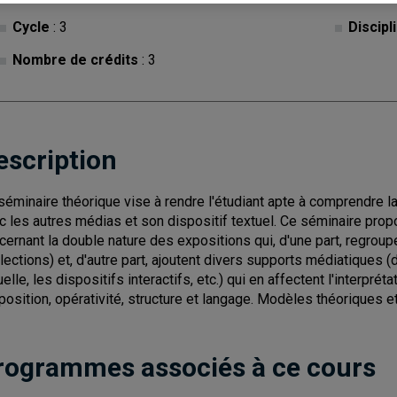
Cycle
: 3
Discipl
Nombre de crédits
: 3
escription
séminaire théorique vise à rendre l'étudiant apte à comprendre la
c les autres médias et son dispositif textuel. Ce séminaire pr
cernant la double nature des expositions qui, d'une part, regrou
llections) et, d'autre part, ajoutent divers supports médiatiques (d
uelle, les dispositifs interactifs, etc.) qui en affectent l'interpré
xposition, opérativité, structure et langage. Modèles théoriques e
rogrammes associés à ce cours