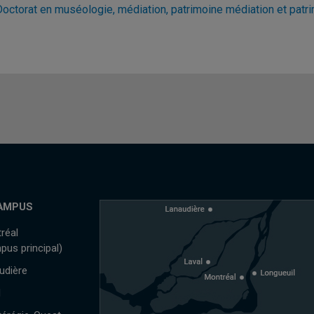
Doctorat en muséologie, médiation, patrimoine médiation et patr
AMPUS
réal
pus principal)
udière
l