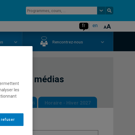
fr
en
us
Rencontrez-nous
itions et médias
permettent
nalyser les
ctionnant
 - Automne 2026
Horaire - Hiver 2027
 refuser