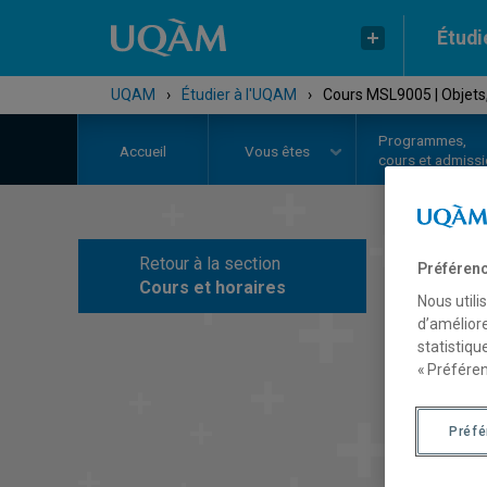
Étudi
UQAM
›
Étudier à l'UQAM
›
Cours MSL9005 | Objets,
Programmes,
Accueil
Vous êtes
cours et admiss
Retour à la section
Préférenc
C
Cours et horaires
Nous utili
d’améliore
statistiqu
« Préféren
Préf