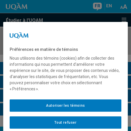
FR
EN
Étudier à l'UQAM
COURS
//
MUL1103
Histoire de la musique 1
Préférences en matière de témoins
Nous utilisons des témoins (cookies) afin de collecter des
informations qui nous permettent d’améliorer votre
Description du cours
expérience sur le site, de vous proposer des contenus vidéo,
d’analyser les statistiques de fréquentation, etc. Vous
Horaire - Été 2026
pouvez personnaliser votre choix en sélectionnant
« Préférences ».
Horaire - Automne 2026
Autoriser les témoins
Horaire - Hiver 2027
Tout refuser