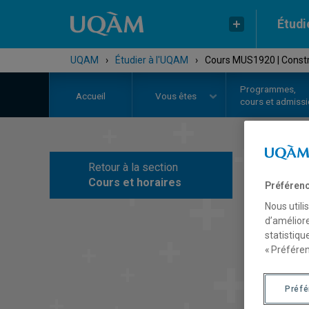
Étudi
UQAM
›
Étudier à l'UQAM
›
Cours MUS1920 | Constru
Programmes,
Accueil
Vous êtes
cours et admiss
Retour à la section
C
Cours et horaires
Préférenc
Nous utili
d’améliore
statistiqu
« Préféren
Préf