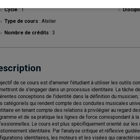
Cycle
: 1
Discipl
Type de cours
: Atelier
Nombre de crédits
: 3
escription
bjectif de ce cours est d'amener l'étudiant à utiliser les outils c
mettront de s'engager dans un processus identitaire. La tâche de l
férentes conceptions de l'identité dans la définition du musicien; 
s catégoriels qui rendent compte des conduites musicales univers
ntitaire en tenant compte des relations à privilégier au regard de
gramme et de sa pratique les lignes de force correspondant à la 
fessionnelles. Le cours est plus spécifiquement orienté sur les
stionnement identitaire. Par l'analyse critique et réflexive guidé
figurations identitaires, les moteurs et les visées qui caractéris