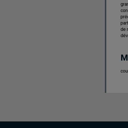
gra
con
pré
par
de 
dév
M
cou