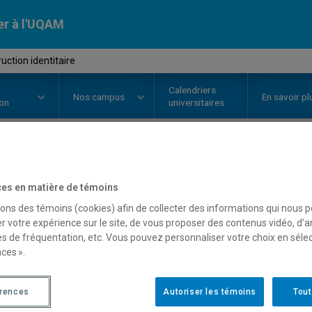
er à l'UQAM
ction identitaire
Calendriers
Nos
campus
En savoir pl
ion
universitaires
OURS
//
MUS1920
-
Construction 
es en matière de témoins
sons des témoins (cookies) afin de collecter des informations qui nous 
r votre expérience sur le site, de vous proposer des contenus vidéo, d’a
Description
Horaire - Été 2026
Horaire
es de fréquentation, etc. Vous pouvez personnaliser votre choix en séle
ces ».
érences
Autoriser les témoins
Tout