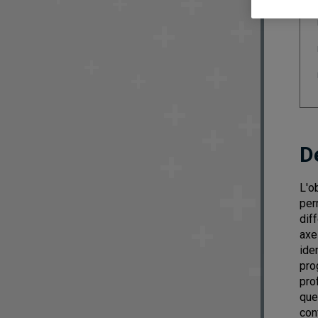
D
L'o
per
dif
axe
ide
pro
pro
que
con