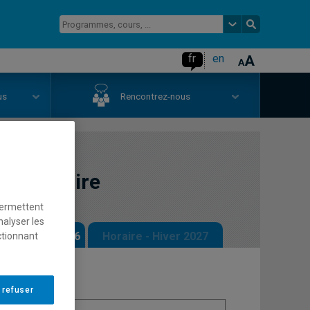
fr
en
us
Rencontrez-nous
identitaire
permettent
nalyser les
 - Automne 2026
Horaire - Hiver 2027
ctionnant
 refuser