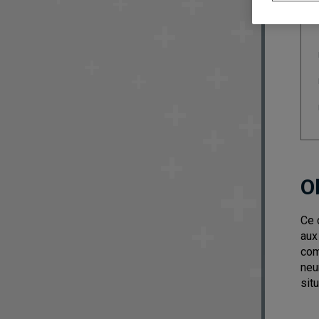
O
Ce 
aux
com
neu
sit