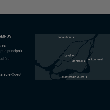
AMPUS
réal
pus principal)
udière
l
érégie-Ouest