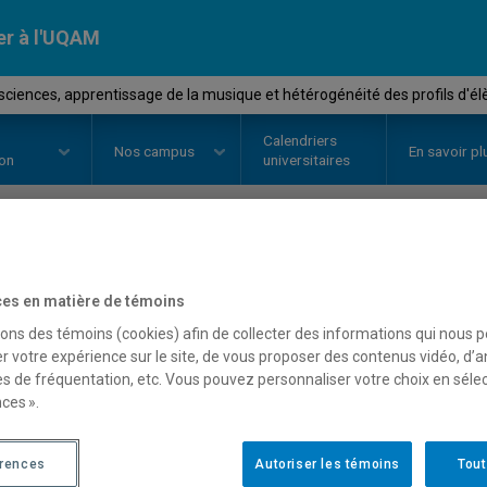
er à l'UQAM
iences, apprentissage de la musique et hétérogénéité des profils d'él
Calendriers
Nos
campus
En savoir pl
ion
universitaires
OURS
//
MUS3820
-
Neuroscience
es en matière de témoins
musique et hétérogénéité
sons des témoins (cookies) afin de collecter des informations qui nous 
r votre expérience sur le site, de vous proposer des contenus vidéo, d’a
es de fréquentation, etc. Vous pouvez personnaliser votre choix en séle
ces ».
Description
Horaire - Été 2026
Horaire
érences
Autoriser les témoins
Tout