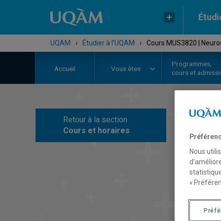
Étudi
UQAM
›
Étudier à l'UQAM
›
Cours MUS3820 | Neurosc
Programmes,
Accueil
Vous êtes
cours et admiss
Retour à la section
C
Cours et horaires
Préférenc
Nous utili
d’améliore
statistiqu
« Préféren
Préf