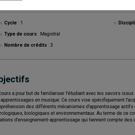
Cycle
: 1
Discipl
Type de cours
: Magistral
Nombre de crédits
: 3
bjectifs
cours a pour but de familiariser l'étudiant avec les savoirs issu
 apprentissages en musique. Ce cours vise spécifiquement l'acq
préhension des différents mécanismes d'apprentissage actifs c
rologiques, biologiques et environnementaux. Au terme de ce cou
uations d'enseignement-apprentissage qui tiennent compte des di