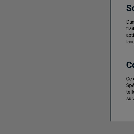
S
Dan
tra
apt
lan
C
Ce 
Spé
tel
sui