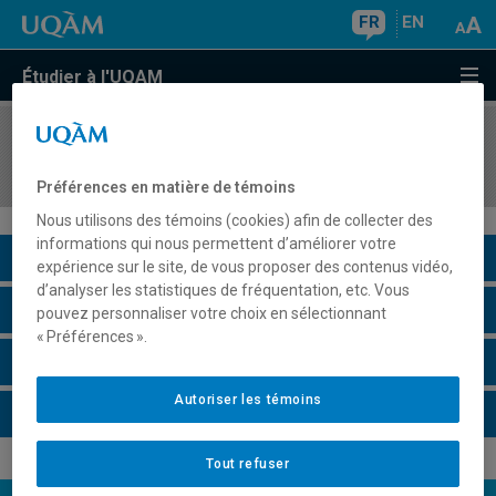
FR
EN
Étudier à l'UQAM
COURS
//
MUS7001
Neuropédagogie musicale
Préférences en matière de témoins
Nous utilisons des témoins (cookies) afin de collecter des
informations qui nous permettent d’améliorer votre
Description du cours
expérience sur le site, de vous proposer des contenus vidéo,
d’analyser les statistiques de fréquentation, etc. Vous
Horaire - Été 2026
pouvez personnaliser votre choix en sélectionnant
« Préférences ».
Horaire - Automne 2026
Autoriser les témoins
Horaire - Hiver 2027
Tout refuser