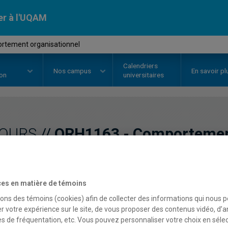
er à l'UQAM
rtement organisationnel
Calendriers
Nos
campus
En savoir pl
ion
universitaires
OURS
//
ORH1163
-
Comportement
Description
Horaire - Été 2026
Horaire
es en matière de témoins
sons des témoins (cookies) afin de collecter des informations qui nous 
r votre expérience sur le site, de vous proposer des contenus vidéo, d’a
es de fréquentation, etc. Vous pouvez personnaliser votre choix en séle