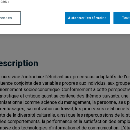
ces ».
Cycle
: 1
Discipl
érences
Autoriser les témoins
Tout
Type de cours
: Magistral
Nombre de crédits
: 3
escription
cours vise à introduire l'étudiant aux processus adaptatifs de l'
nfluence conjointe des variables propres aux individus, aux group
ironnement socioéconomique. Conformément à cette perspective
gnostique et critique quant au contenu des thèmes suivants: un
anisationnel comme science du management, la personne, ses per
rentissages, sa motivation au travail, les processus relationnel
ets de la diversité culturelle, ainsi que les répercussions de la 
 les comportements, la performance et la satisfaction des employ
ensive des technologies d'information et de communication. L'étud