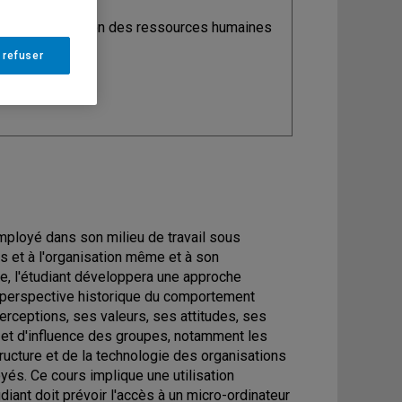
ine
: Organisation des ressources humaines
 refuser
employé dans son milieu de travail sous
es et à l'organisation même et à son
, l'étudiant développera une approche
e perspective historique du comportement
ceptions, ses valeurs, ses attitudes, ses
s et d'influence des groupes, notamment les
structure et de la technologie des organisations
és. Ce cours implique une utilisation
iant doit prévoir l'accès à un micro-ordinateur