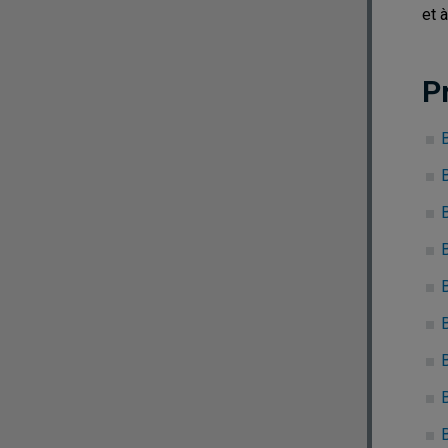
et à
P
B
B