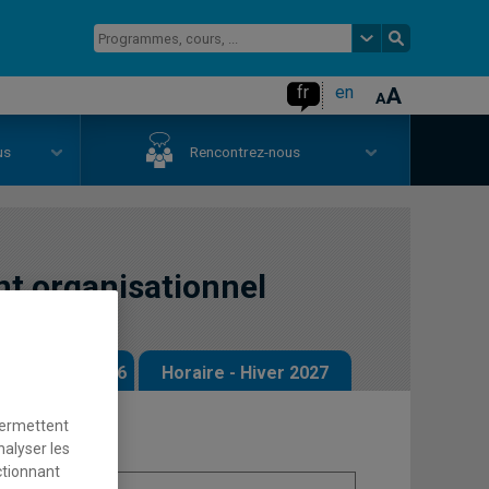
fr
en
us
Rencontrez-nous
 organisationnel
 - Automne 2026
Horaire - Hiver 2027
permettent
nalyser les
ctionnant