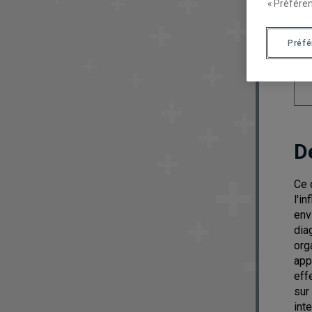
« Préféren
Préf
D
Ce 
l'i
env
dia
org
app
eff
sur
int