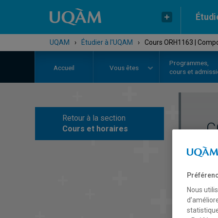
Étudi
UQAM
›
Étudier à l'UQAM
›
Cours ORH1163 | Compo
Programmes,
Accueil
Vous êtes
cours et admiss
Retour à la section
C
Cours et horaires
Préférenc
Nous utili
d’améliore
statistiqu