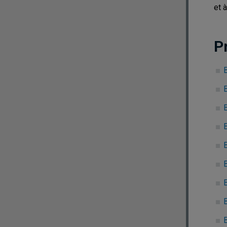
et à
P
B
B