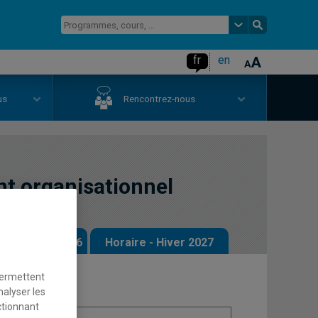
fr
en
us
Rencontrez-nous
 organisationnel
 - Automne 2026
Horaire - Hiver 2027
permettent
nalyser les
ctionnant