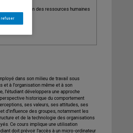
ine
: Organisation des ressources humaines
 refuser
employé dans son milieu de travail sous
es et à l'organisation même et à son
, l'étudiant développera une approche
e perspective historique du comportement
ceptions, ses valeurs, ses attitudes, ses
s et d'influence des groupes, notamment les
structure et de la technologie des organisations
és. Ce cours implique une utilisation
iant doit prévoir l'accès à un micro-ordinateur