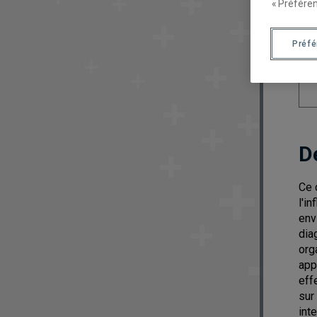
« Préféren
Préf
D
Ce 
l'i
env
dia
org
app
eff
sur
int