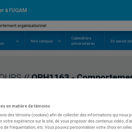
er à l'UQAM
rtement organisationnel
Calendriers
Nos
campus
En savoir pl
ion
universitaires
OURS
//
ORH1163
-
Comportement
Description
Horaire - Été 2026
Horaire
es en matière de témoins
sons des témoins (cookies) afin de collecter des informations qui nous 
r votre expérience sur le site, de vous proposer des contenus vidéo, d’a
es de fréquentation, etc. Vous pouvez personnaliser votre choix en séle