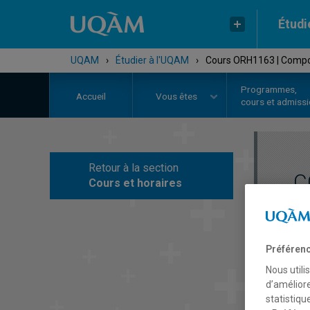
Étudi
UQAM
›
Étudier à l'UQAM
›
Cours ORH1163 | Compo
Programmes,
Accueil
Vous êtes
cours et admiss
Retour à la section
C
Cours et horaires
Préférenc
Nous utili
d’améliore
statistiqu