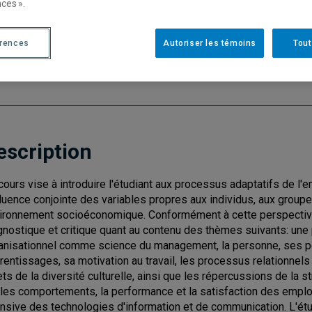
ces ».
Cycle
: 1
Discipl
érences
Autoriser les témoins
Tout
Type de cours
: Magistral
Nombre de crédits
: 3
escription
cours vise à introduire l'étudiant aux processus adaptatifs de l'
nfluence conjointe des variables propres aux individus, aux group
ironnement socioéconomique. Conformément à cette perspective
gnostique et critique quant au contenu des thèmes suivants: un
anisationnel comme science du management, la personne, ses per
rentissages, sa motivation au travail, les processus relationnel
ets de la diversité culturelle, ainsi que les répercussions de la 
 les comportements, la performance et la satisfaction des employ
ensive des technologies d'information et de communication. L'étud