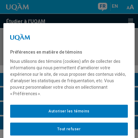
FR
EN
Étudier à l'UQAM
COURS
//
ORH1600
Introduction à la gestion des ressources
Préférences en matière de témoins
humaines
Nous utilisons des témoins (cookies) afin de collecter des
informations qui nous permettent d’améliorer votre
expérience sur le site, de vous proposer des contenus vidéo,
Description du cours
d’analyser les statistiques de fréquentation, etc. Vous
pouvez personnaliser votre choix en sélectionnant
Horaire - Été 2026
« Préférences ».
Horaire - Automne 2026
Autoriser les témoins
Horaire - Hiver 2027
Tout refuser