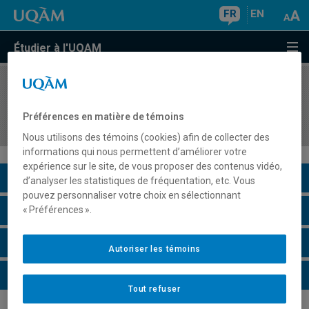
FR
EN
Étudier à l'UQAM
COURS
//
ORH1600
Introduction à la gestion des ressources
Préférences en matière de témoins
humaines
Nous utilisons des témoins (cookies) afin de collecter des
informations qui nous permettent d’améliorer votre
expérience sur le site, de vous proposer des contenus vidéo,
Description du cours
d’analyser les statistiques de fréquentation, etc. Vous
pouvez personnaliser votre choix en sélectionnant
Horaire - Été 2026
« Préférences ».
Horaire - Automne 2026
Autoriser les témoins
Horaire - Hiver 2027
Tout refuser