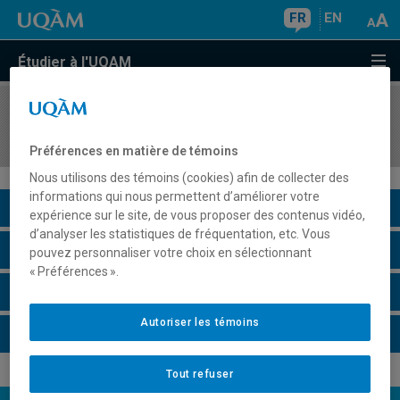
FR
EN
Étudier à l'UQAM
COURS
//
ORH1620
Administration des lois du travail
Préférences en matière de témoins
Nous utilisons des témoins (cookies) afin de collecter des
informations qui nous permettent d’améliorer votre
Description du cours
expérience sur le site, de vous proposer des contenus vidéo,
d’analyser les statistiques de fréquentation, etc. Vous
Horaire - Été 2026
pouvez personnaliser votre choix en sélectionnant
« Préférences ».
Horaire - Automne 2026
Autoriser les témoins
Horaire - Hiver 2027
Tout refuser