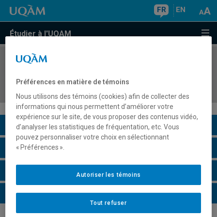
FR
EN
Étudier à l'UQAM
COURS
//
ORH1640
Fondements en évaluation des postes et en
Préférences en matière de témoins
rémunération directe
Nous utilisons des témoins (cookies) afin de collecter des
informations qui nous permettent d’améliorer votre
expérience sur le site, de vous proposer des contenus vidéo,
Description du cours
d’analyser les statistiques de fréquentation, etc. Vous
pouvez personnaliser votre choix en sélectionnant
Horaire - Été 2026
« Préférences ».
Horaire - Automne 2026
Autoriser les témoins
Horaire - Hiver 2027
Tout refuser