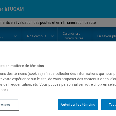
er à l'UQAM
ents en évaluation des postes et en rémunération directe
Calendriers
Nos
campus
En savoir pl
ion
universitaires
OURS
//
ORH1640
-
Fondements e
es en matière de témoins
sons des témoins (cookies) afin de collecter des informations qui nous 
postes et en rémunératio
r votre expérience sur le site, de vous proposer des contenus vidéo, d’a
es de fréquentation, etc. Vous pouvez personnaliser votre choix en séle
ces ».
Description
Horaire - Été 2026
Horaire
érences
Autoriser les témoins
Tout