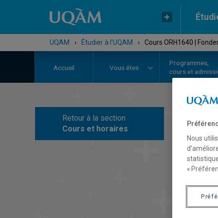
Étudi
UQAM
›
Étudier à l'UQAM
›
Cours ORH1640 | Fondem
Programmes,
Accueil
Vous êtes
cours et admiss
Retour à la section
C
Préférenc
Cours et horaires
Nous utili
d’améliore
statistiqu
« Préféren
Préf