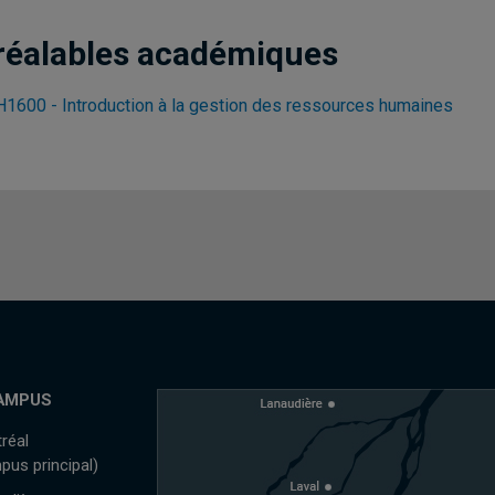
réalables académiques
1600 - Introduction à la gestion des ressources humaines
AMPUS
réal
pus principal)