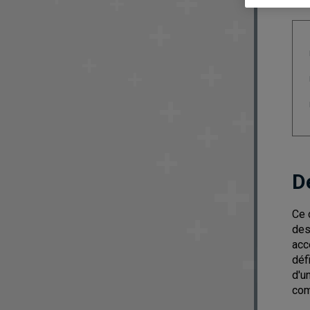
D
Ce 
des
acc
déf
d'u
com