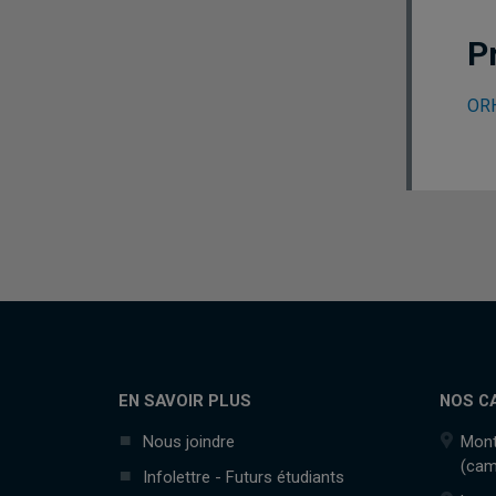
P
ORH
EN SAVOIR PLUS
NOS C
Nous joindre
Mont
(cam
Infolettre - Futurs étudiants